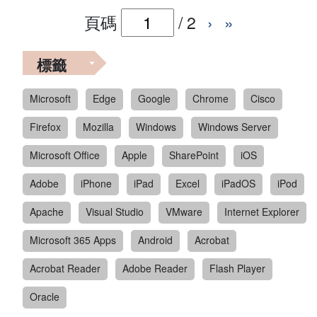
頁碼
/
2
›
»
標籤
Microsoft
Edge
Google
Chrome
Cisco
Firefox
Mozilla
Windows
Windows Server
Microsoft Office
Apple
SharePoint
iOS
Adobe
iPhone
iPad
Excel
iPadOS
iPod
Apache
Visual Studio
VMware
Internet Explorer
Microsoft 365 Apps
Android
Acrobat
Acrobat Reader
Adobe Reader
Flash Player
Oracle