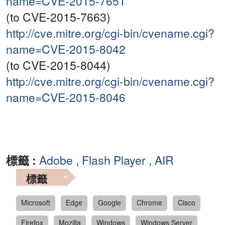
name=CVE-2015-7651
(to CVE-2015-7663)
http://cve.mitre.org/cgi-bin/cvename.cgi?
name=CVE-2015-8042
(to CVE-2015-8044)
http://cve.mitre.org/cgi-bin/cvename.cgi?
name=CVE-2015-8046
標籤 :
Adobe
,
Flash Player
,
AIR
標籤
Microsoft
Edge
Google
Chrome
Cisco
Firefox
Mozilla
Windows
Windows Server