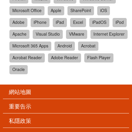
Microsoft Office
Apple
SharePoint
iOS
Adobe
iPhone
iPad
Excel
iPadOS
iPod
Apache
Visual Studio
VMware
Internet Explorer
Microsoft 365 Apps
Android
Acrobat
Acrobat Reader
Adobe Reader
Flash Player
Oracle
網站地圖
重要告示
私隱政策