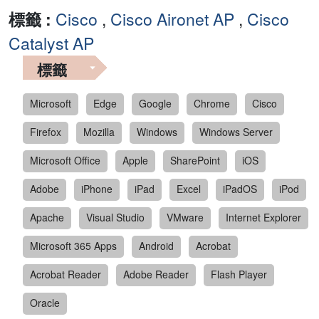
標籤 :
Cisco
,
Cisco Aironet AP
,
Cisco
Catalyst AP
標籤
Microsoft
Edge
Google
Chrome
Cisco
Firefox
Mozilla
Windows
Windows Server
Microsoft Office
Apple
SharePoint
iOS
Adobe
iPhone
iPad
Excel
iPadOS
iPod
Apache
Visual Studio
VMware
Internet Explorer
Microsoft 365 Apps
Android
Acrobat
Acrobat Reader
Adobe Reader
Flash Player
Oracle