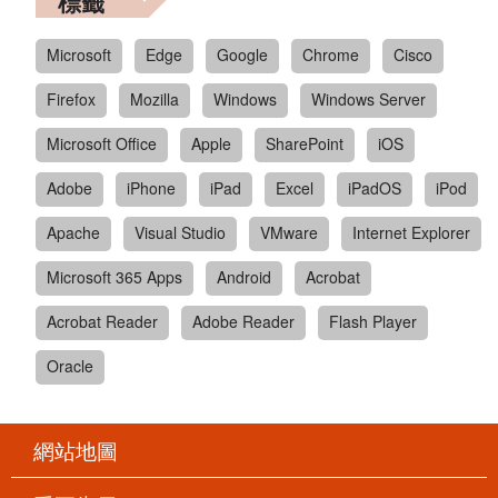
標籤
Microsoft
Edge
Google
Chrome
Cisco
Firefox
Mozilla
Windows
Windows Server
Microsoft Office
Apple
SharePoint
iOS
Adobe
iPhone
iPad
Excel
iPadOS
iPod
Apache
Visual Studio
VMware
Internet Explorer
Microsoft 365 Apps
Android
Acrobat
Acrobat Reader
Adobe Reader
Flash Player
Oracle
網站地圖