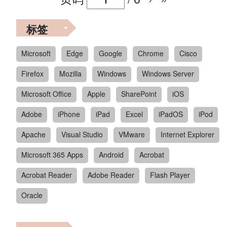
标签
Microsoft
Edge
Google
Chrome
Cisco
Firefox
Mozilla
Windows
Windows Server
Microsoft Office
Apple
SharePoint
iOS
Adobe
iPhone
iPad
Excel
iPadOS
iPod
Apache
Visual Studio
VMware
Internet Explorer
Microsoft 365 Apps
Android
Acrobat
Acrobat Reader
Adobe Reader
Flash Player
Oracle