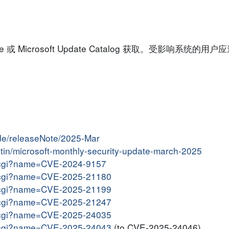
 或 Microsoft Update Catalog 获取。受影响系统的
ide/releaseNote/2025-Mar
letin/microsoft-monthly-security-update-march-2025
me.cgi?name=CVE-2024-9157
me.cgi?name=CVE-2025-21180
me.cgi?name=CVE-2025-21199
me.cgi?name=CVE-2025-21247
me.cgi?name=CVE-2025-24035
me.cgi?name=CVE-2025-24043
(to CVE-2025-24046)