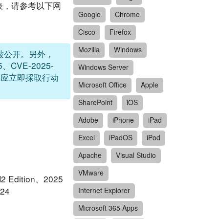
列表，请参考以下网
Google
Chrome
Cisco
Firefox
Mozilla
Windows
亦已被公开。另外，
5、CVE-2025-
Windows Server
及用户应立即採取行动
Microsoft Office
Apple
SharePoint
iOS
Adobe
iPhone
iPad
Excel
iPadOS
iPod
Apache
Visual Studio
VMware
 Edition、2025
024
Internet Explorer
Microsoft 365 Apps