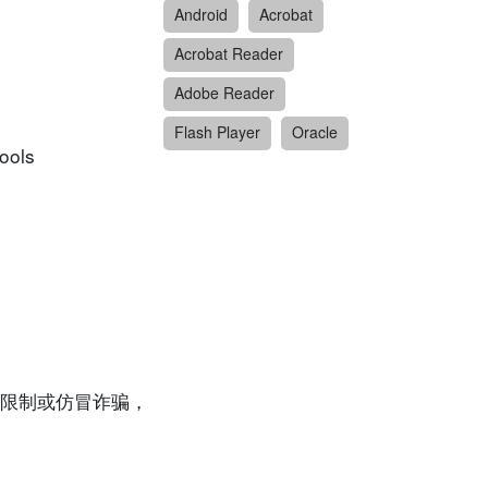
Android
Acrobat
Acrobat Reader
Adobe Reader
Flash Player
Oracle
ools
限制或仿冒诈骗，