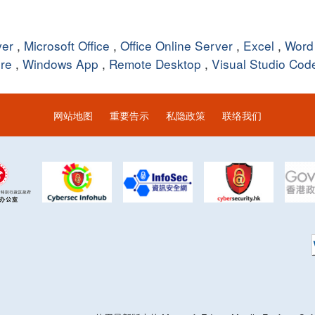
ver
,
Microsoft Office
,
Office Online Server
,
Excel
,
Word
re
,
Windows App
,
Remote Desktop
,
Visual Studio Cod
网站地图
重要告示
私隐政策
联络我们