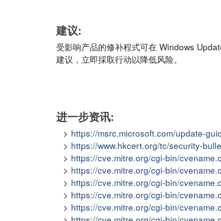
建议:
受影响产品的修补程式可在 Windows Update
建议，立即採取行动以降低风险。
进一步资讯:
https://msrc.microsoft.com/update-gu
https://www.hkcert.org/tc/security-bul
https://cve.mitre.org/cgi-bin/cvena
https://cve.mitre.org/cgi-bin/cvena
https://cve.mitre.org/cgi-bin/cvena
https://cve.mitre.org/cgi-bin/cvena
https://cve.mitre.org/cgi-bin/cvena
https://cve.mitre.org/cgi-bin/cvena