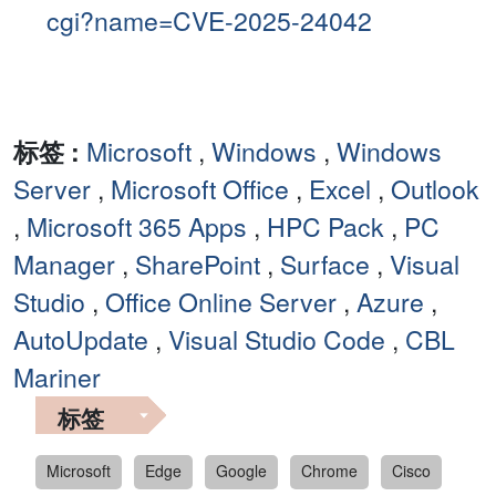
cgi?name=CVE-2025-24042
标签 :
Microsoft
,
Windows
,
Windows
Server
,
Microsoft Office
,
Excel
,
Outlook
,
Microsoft 365 Apps
,
HPC Pack
,
PC
Manager
,
SharePoint
,
Surface
,
Visual
Studio
,
Office Online Server
,
Azure
,
AutoUpdate
,
Visual Studio Code
,
CBL
Mariner
标签
Microsoft
Edge
Google
Chrome
Cisco