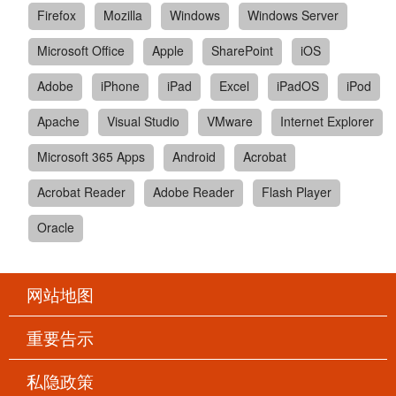
Firefox
Mozilla
Windows
Windows Server
Microsoft Office
Apple
SharePoint
iOS
Adobe
iPhone
iPad
Excel
iPadOS
iPod
Apache
Visual Studio
VMware
Internet Explorer
Microsoft 365 Apps
Android
Acrobat
Acrobat Reader
Adobe Reader
Flash Player
Oracle
网站地图
重要告示
私隐政策