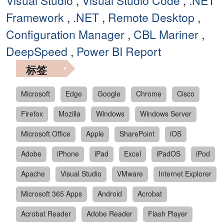
Visual Studio
,
Visual Studio Code
,
.NET
Framework
,
.NET
,
Remote Desktop
,
Configuration Manager
,
CBL Mariner
,
DeepSpeed
,
Power BI Report
标签
Microsoft
Edge
Google
Chrome
Cisco
Firefox
Mozilla
Windows
Windows Server
Microsoft Office
Apple
SharePoint
iOS
Adobe
iPhone
iPad
Excel
iPadOS
iPod
Apache
Visual Studio
VMware
Internet Explorer
Microsoft 365 Apps
Android
Acrobat
Acrobat Reader
Adobe Reader
Flash Player