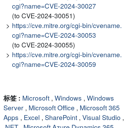
cgi?name=CVE-2024-30027
(to CVE-2024-30051)
https://cve.mitre.org/cgi-bin/cvename.
cgi?name=CVE-2024-30053
(to CVE-2024-30055)
https://cve.mitre.org/cgi-bin/cvename.
cgi?name=CVE-2024-30059
标签 :
Microsoft
,
Windows
,
Windows
Server
,
Microsoft Office
,
Microsoft 365
Apps
,
Excel
,
SharePoint
,
Visual Studio
,
.NET
,
Microsoft Azure Dynamics 365
,