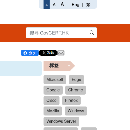
A
Eng
|
繁
A
A
标签
Microsoft
Edge
Google
Chrome
Cisco
Firefox
Mozilla
Windows
Windows Server