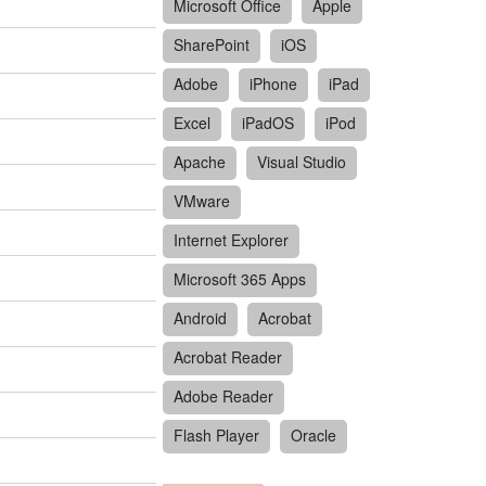
Microsoft Office
Apple
SharePoint
iOS
Adobe
iPhone
iPad
Excel
iPadOS
iPod
Apache
Visual Studio
VMware
Internet Explorer
Microsoft 365 Apps
Android
Acrobat
Acrobat Reader
Adobe Reader
Flash Player
Oracle