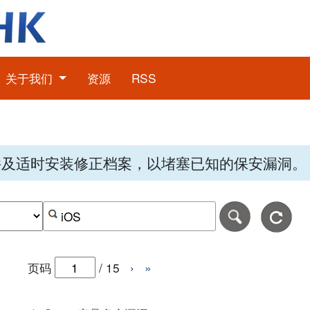
关于我们
资源
RSS
件及适时安装修正档案，以堵塞已知的保安漏洞。
期，格式为-日日-月月-年年年年。
日期范围的结束日期，格式为-日日-月月-年年年年。
按关键字或 CVE ID 搜寻保安警报
页码
/
15
›
»