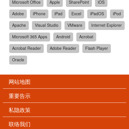
Microsoft Office
Apple
SharePoint
iOS
Adobe
iPhone
iPad
Excel
iPadOS
iPod
Apache
Visual Studio
VMware
Internet Explorer
Microsoft 365 Apps
Android
Acrobat
Acrobat Reader
Adobe Reader
Flash Player
Oracle
网站地图
重要告示
私隐政策
联络我们