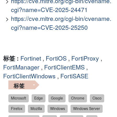
https://cve.mitre.org/cgi-bin/cvename.
cgi?name=CVE-2025-24471
https://cve.mitre.org/cgi-bin/cvename.
cgi?name=CVE-2025-25250
标签 :
Fortinet
,
FortiOS
,
FortiProxy
,
FortiManager
,
FortiClientEMS
,
FortiClientWindows
,
FortiSASE
标签
Microsoft
Edge
Google
Chrome
Cisco
Firefox
Mozilla
Windows
Windows Server