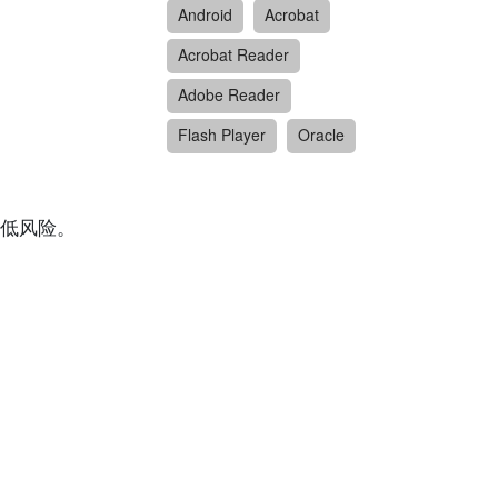
Android
Acrobat
Acrobat Reader
Adobe Reader
Flash Player
Oracle
低风险。