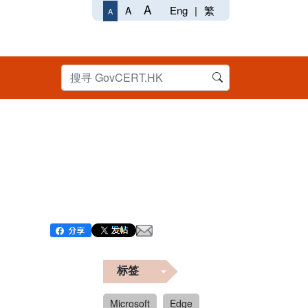
A
Eng
|
繁
A
A
标签
Microsoft
Edge