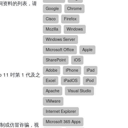
有关漏洞资料的列表，请
Google
Chrome
Cisco
Firefox
Mozilla
Windows
Windows Server
Microsoft Office
Apple
SharePoint
iOS
Adobe
iPhone
iPad
 11 吋第 1 代及之
Excel
iPadOS
iPod
Apache
Visual Studio
VMware
Internet Explorer
Microsoft 365 Apps
制或仿冒诈骗，视