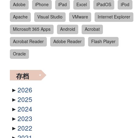
Adobe
iPhone
iPad
Excel
iPadOS
iPod
Apache
Visual Studio
VMware
Internet Explorer
Microsoft 365 Apps
Android
Acrobat
Acrobat Reader
Adobe Reader
Flash Player
Oracle
存档
2026
2025
2024
2023
2022
2021