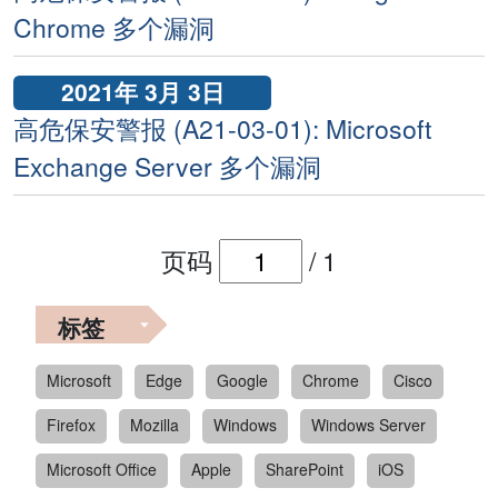
Chrome 多个漏洞
2021年 3月 3日
高危保安警报 (A21-03-01): Microsoft
Exchange Server 多个漏洞
页码
/
1
标签
Microsoft
Edge
Google
Chrome
Cisco
Firefox
Mozilla
Windows
Windows Server
Microsoft Office
Apple
SharePoint
iOS