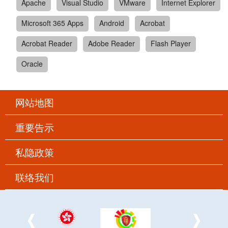
Apache
Visual Studio
VMware
Internet Explorer
Microsoft 365 Apps
Android
Acrobat
Acrobat Reader
Adobe Reader
Flash Player
Oracle
网站地图
重要告示
私隐政策
联络我们