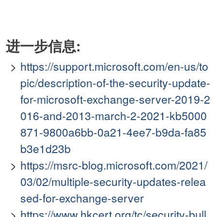
进一步信息:
https://support.microsoft.com/en-us/to
pic/description-of-the-security-update-
for-microsoft-exchange-server-2019-2
016-and-2013-march-2-2021-kb5000
871-9800a6bb-0a21-4ee7-b9da-fa85
b3e1d23b
https://msrc-blog.microsoft.com/2021/
03/02/multiple-security-updates-relea
sed-for-exchange-server
https://www.hkcert.org/tc/security-bull