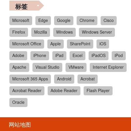
标签
Microsoft
Edge
Google
Chrome
Cisco
Firefox
Mozilla
Windows
Windows Server
Microsoft Office
Apple
SharePoint
iOS
Adobe
iPhone
iPad
Excel
iPadOS
iPod
Apache
Visual Studio
VMware
Internet Explorer
Microsoft 365 Apps
Android
Acrobat
Acrobat Reader
Adobe Reader
Flash Player
Oracle
网站地图