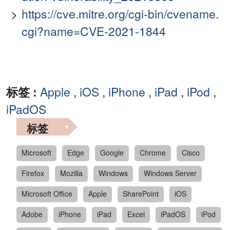
https://cve.mitre.org/cgi-bin/cvename.
cgi?name=CVE-2021-1844
标签 :
Apple
,
iOS
,
iPhone
,
iPad
,
iPod
,
iPadOS
标签
Microsoft
Edge
Google
Chrome
Cisco
Firefox
Mozilla
Windows
Windows Server
Microsoft Office
Apple
SharePoint
iOS
Adobe
iPhone
iPad
Excel
iPadOS
iPod