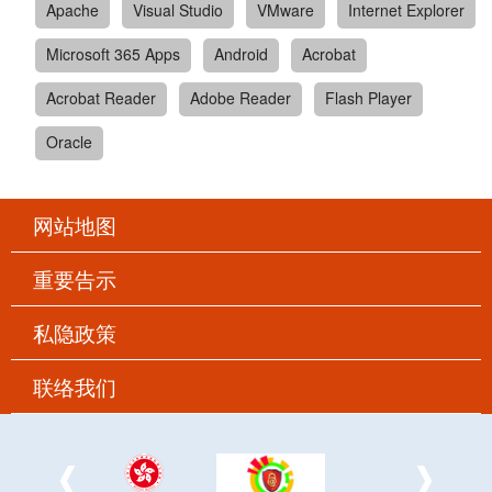
Apache
Visual Studio
VMware
Internet Explorer
Microsoft 365 Apps
Android
Acrobat
Acrobat Reader
Adobe Reader
Flash Player
Oracle
网站地图
重要告示
私隐政策
联络我们