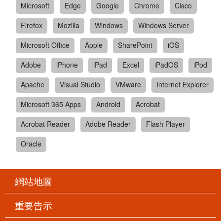
Microsoft
Edge
Google
Chrome
Cisco
Firefox
Mozilla
Windows
Windows Server
Microsoft Office
Apple
SharePoint
iOS
Adobe
iPhone
iPad
Excel
iPadOS
iPod
Apache
Visual Studio
VMware
Internet Explorer
Microsoft 365 Apps
Android
Acrobat
Acrobat Reader
Adobe Reader
Flash Player
Oracle
網站地圖
重要告示