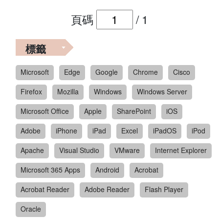
頁碼
/
1
標籤
Microsoft
Edge
Google
Chrome
Cisco
Firefox
Mozilla
Windows
Windows Server
Microsoft Office
Apple
SharePoint
iOS
Adobe
iPhone
iPad
Excel
iPadOS
iPod
Apache
Visual Studio
VMware
Internet Explorer
Microsoft 365 Apps
Android
Acrobat
Acrobat Reader
Adobe Reader
Flash Player
Oracle