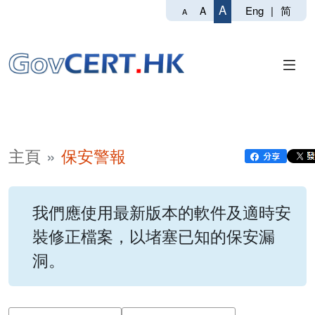
A
Eng
|
简
A
A
主頁
保安警報
我們應使用最新版本的軟件及適時安
裝修正檔案，以堵塞已知的保安漏
洞。