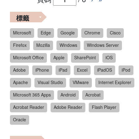
標籤
Microsoft
Edge
Google
Chrome
Cisco
Firefox
Mozilla
Windows
Windows Server
Microsoft Office
Apple
SharePoint
iOS
Adobe
iPhone
iPad
Excel
iPadOS
iPod
Apache
Visual Studio
VMware
Internet Explorer
Microsoft 365 Apps
Android
Acrobat
Acrobat Reader
Adobe Reader
Flash Player
Oracle