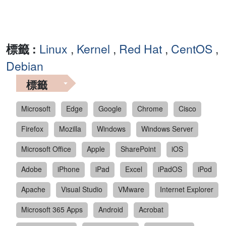
標籤 :
Linux
,
Kernel
,
Red Hat
,
CentOS
,
Debian
標籤
Microsoft
Edge
Google
Chrome
Cisco
Firefox
Mozilla
Windows
Windows Server
Microsoft Office
Apple
SharePoint
iOS
Adobe
iPhone
iPad
Excel
iPadOS
iPod
Apache
Visual Studio
VMware
Internet Explorer
Microsoft 365 Apps
Android
Acrobat