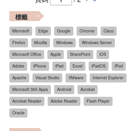
標籤
Microsoft
Edge
Google
Chrome
Cisco
Firefox
Mozilla
Windows
Windows Server
Microsoft Office
Apple
SharePoint
iOS
Adobe
iPhone
iPad
Excel
iPadOS
iPod
Apache
Visual Studio
VMware
Internet Explorer
Microsoft 365 Apps
Android
Acrobat
Acrobat Reader
Adobe Reader
Flash Player
Oracle