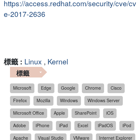
https://access.redhat.com/security/cve/cv
e-2017-2636
標籤 :
Linux
,
Kernel
標籤
Microsoft
Edge
Google
Chrome
Cisco
Firefox
Mozilla
Windows
Windows Server
Microsoft Office
Apple
SharePoint
iOS
Adobe
iPhone
iPad
Excel
iPadOS
iPod
Apache
Visual Studio
VMware
Internet Explorer