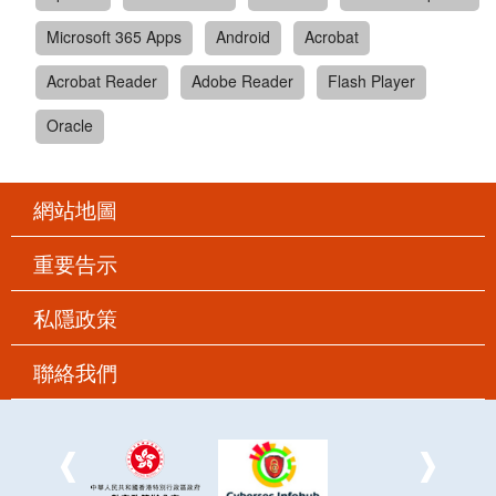
Microsoft 365 Apps
Android
Acrobat
Acrobat Reader
Adobe Reader
Flash Player
Oracle
網站地圖
重要告示
私隱政策
聯絡我們