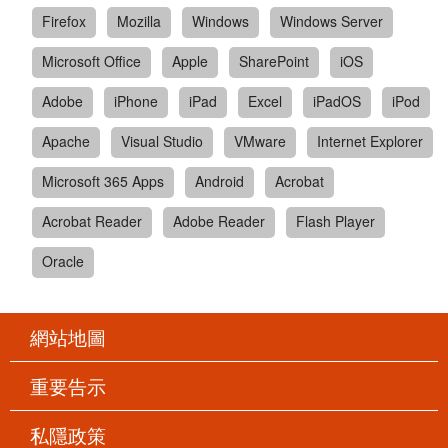
Firefox
Mozilla
Windows
Windows Server
Microsoft Office
Apple
SharePoint
iOS
Adobe
iPhone
iPad
Excel
iPadOS
iPod
Apache
Visual Studio
VMware
Internet Explorer
Microsoft 365 Apps
Android
Acrobat
Acrobat Reader
Adobe Reader
Flash Player
Oracle
網站地圖
重要告示
私隱政策