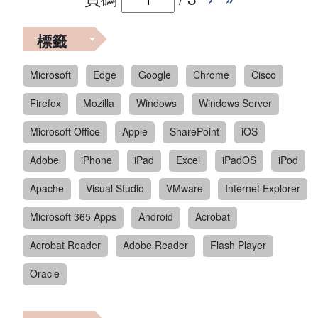
標籤
Microsoft
Edge
Google
Chrome
Cisco
Firefox
Mozilla
Windows
Windows Server
Microsoft Office
Apple
SharePoint
iOS
Adobe
iPhone
iPad
Excel
iPadOS
iPod
Apache
Visual Studio
VMware
Internet Explorer
Microsoft 365 Apps
Android
Acrobat
Acrobat Reader
Adobe Reader
Flash Player
Oracle