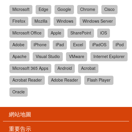
Microsoft
Edge
Google
Chrome
Cisco
Firefox
Mozilla
Windows
Windows Server
Microsoft Office
Apple
SharePoint
iOS
Adobe
iPhone
iPad
Excel
iPadOS
iPod
Apache
Visual Studio
VMware
Internet Explorer
Microsoft 365 Apps
Android
Acrobat
Acrobat Reader
Adobe Reader
Flash Player
Oracle
網站地圖
重要告示