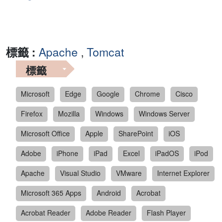
標籤 :
Apache
,
Tomcat
標籤
Microsoft
Edge
Google
Chrome
Cisco
Firefox
Mozilla
Windows
Windows Server
Microsoft Office
Apple
SharePoint
iOS
Adobe
iPhone
iPad
Excel
iPadOS
iPod
Apache
Visual Studio
VMware
Internet Explorer
Microsoft 365 Apps
Android
Acrobat
Acrobat Reader
Adobe Reader
Flash Player