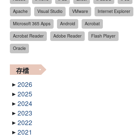
Apache
Visual Studio
VMware
Internet Explorer
Microsoft 365 Apps
Android
Acrobat
Acrobat Reader
Adobe Reader
Flash Player
Oracle
存檔
2026
2025
2024
2023
2022
2021