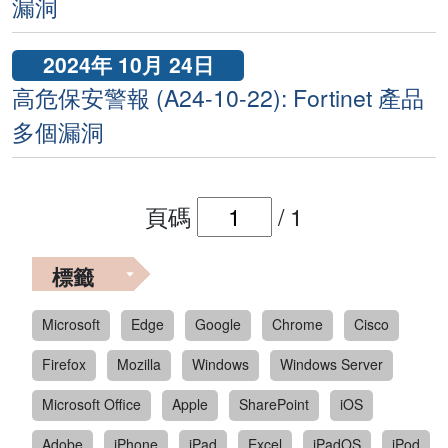
漏洞
2024年 10月 24日
高危保安警報 (A24-10-22): Fortinet 產品
多個漏洞
頁碼
/
1
標籤
Microsoft
Edge
Google
Chrome
Cisco
Firefox
Mozilla
Windows
Windows Server
Microsoft Office
Apple
SharePoint
iOS
Adobe
iPhone
iPad
Excel
iPadOS
iPod