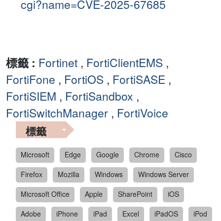
cgi?name=CVE-2025-67685
標籤 :
Fortinet
,
FortiClientEMS
,
FortiFone
,
FortiOS
,
FortiSASE
,
FortiSIEM
,
FortiSandbox
,
FortiSwitchManager
,
FortiVoice
標籤
Microsoft
Edge
Google
Chrome
Cisco
Firefox
Mozilla
Windows
Windows Server
Microsoft Office
Apple
SharePoint
iOS
Adobe
iPhone
iPad
Excel
iPadOS
iPod