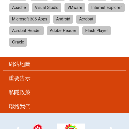
Apache
Visual Studio
VMware
Internet Explorer
Microsoft 365 Apps
Android
Acrobat
Acrobat Reader
Adobe Reader
Flash Player
Oracle
網站地圖
重要告示
私隱政策
聯絡我們