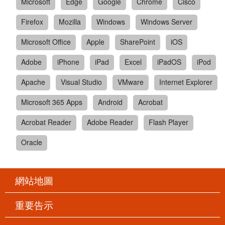
Microsoft
Edge
Google
Chrome
Cisco
Firefox
Mozilla
Windows
Windows Server
Microsoft Office
Apple
SharePoint
iOS
Adobe
iPhone
iPad
Excel
iPadOS
iPod
Apache
Visual Studio
VMware
Internet Explorer
Microsoft 365 Apps
Android
Acrobat
Acrobat Reader
Adobe Reader
Flash Player
Oracle
網站地圖
重要告示