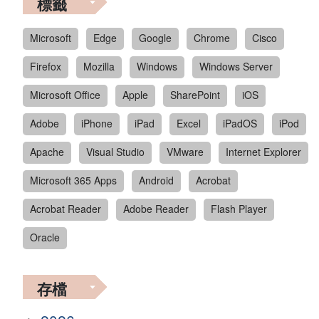
標籤
Microsoft
Edge
Google
Chrome
Cisco
Firefox
Mozilla
Windows
Windows Server
Microsoft Office
Apple
SharePoint
iOS
Adobe
iPhone
iPad
Excel
iPadOS
iPod
Apache
Visual Studio
VMware
Internet Explorer
Microsoft 365 Apps
Android
Acrobat
Acrobat Reader
Adobe Reader
Flash Player
Oracle
存檔