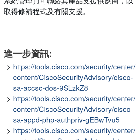
系統管理員可聯絡其產品支援供應商，以
取得修補程式及有關支援。
進一步資訊:
https://tools.cisco.com/security/center/
content/CiscoSecurityAdvisory/cisco-
sa-accsc-dos-9SLzkZ8
https://tools.cisco.com/security/center/
content/CiscoSecurityAdvisory/cisco-
sa-appd-php-authpriv-gEBwTvu5
https://tools.cisco.com/security/center/