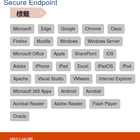
Secure Endpoint
標籤
Microsoft
Edge
Google
Chrome
Cisco
Firefox
Mozilla
Windows
Windows Server
Microsoft Office
Apple
SharePoint
iOS
Adobe
iPhone
iPad
Excel
iPadOS
iPod
Apache
Visual Studio
VMware
Internet Explorer
Microsoft 365 Apps
Android
Acrobat
Acrobat Reader
Adobe Reader
Flash Player
Oracle
網站地圖