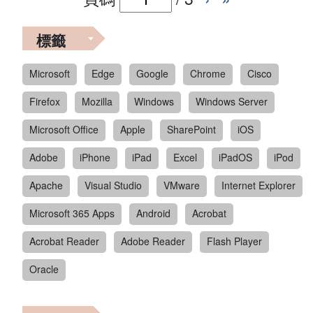
標籤
Microsoft
Edge
Google
Chrome
Cisco
Firefox
Mozilla
Windows
Windows Server
Microsoft Office
Apple
SharePoint
iOS
Adobe
iPhone
iPad
Excel
iPadOS
iPod
Apache
Visual Studio
VMware
Internet Explorer
Microsoft 365 Apps
Android
Acrobat
Acrobat Reader
Adobe Reader
Flash Player
Oracle