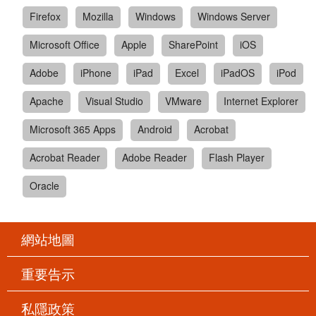
Firefox
Mozilla
Windows
Windows Server
Microsoft Office
Apple
SharePoint
iOS
Adobe
iPhone
iPad
Excel
iPadOS
iPod
Apache
Visual Studio
VMware
Internet Explorer
Microsoft 365 Apps
Android
Acrobat
Acrobat Reader
Adobe Reader
Flash Player
Oracle
網站地圖
重要告示
私隱政策