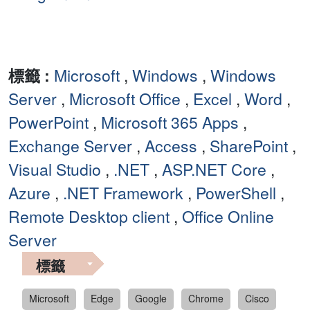
標籤 :
Microsoft
,
Windows
,
Windows
Server
,
Microsoft Office
,
Excel
,
Word
,
PowerPoint
,
Microsoft 365 Apps
,
Exchange Server
,
Access
,
SharePoint
,
Visual Studio
,
.NET
,
ASP.NET Core
,
Azure
,
.NET Framework
,
PowerShell
,
Remote Desktop client
,
Office Online
Server
標籤
Microsoft
Edge
Google
Chrome
Cisco