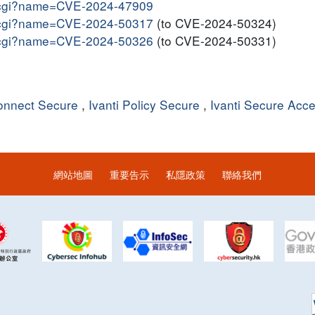
me.cgi?name=CVE-2024-47909
me.cgi?name=CVE-2024-50317
(to CVE-2024-50324)
me.cgi?name=CVE-2024-50326
(to CVE-2024-50331)
Connect Secure
,
Ivanti Policy Secure
,
Ivanti Secure Acc
網站地圖
重要告示
私隱政策
聯絡我們