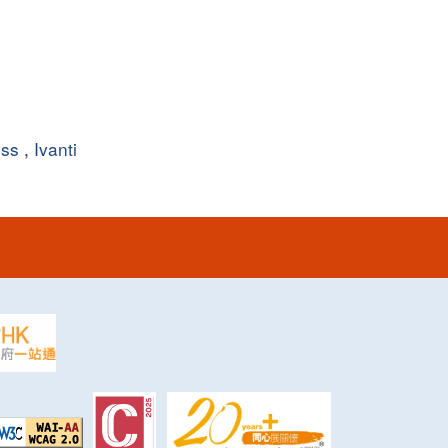
ess
,
Ivanti