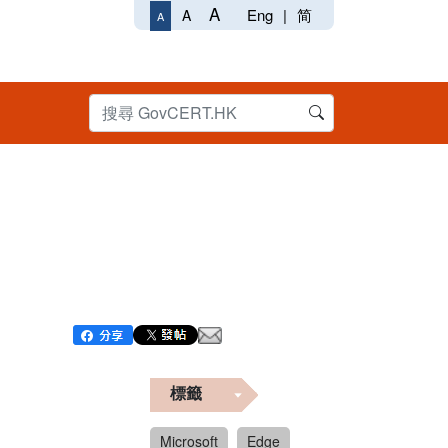
A
Eng
|
简
A
A
標籤
Microsoft
Edge