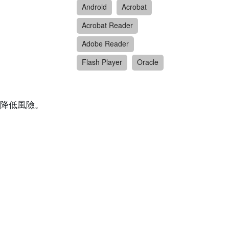
Android
Acrobat
Acrobat Reader
Adobe Reader
Flash Player
Oracle
降低風險。