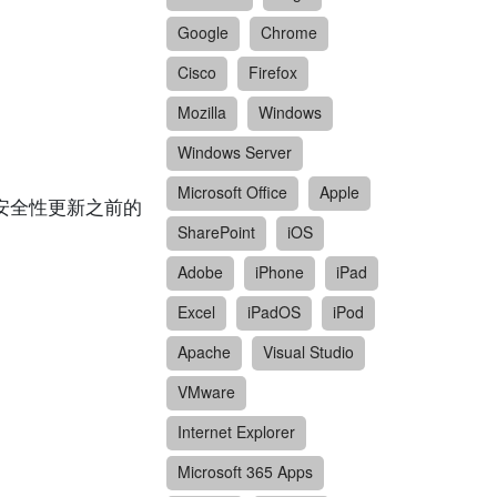
Google
Chrome
Cisco
Firefox
Mozilla
Windows
Windows Server
Microsoft Office
Apple
mber安全性更新之前的
SharePoint
iOS
Adobe
iPhone
iPad
Excel
iPadOS
iPod
Apache
Visual Studio
VMware
Internet Explorer
Microsoft 365 Apps