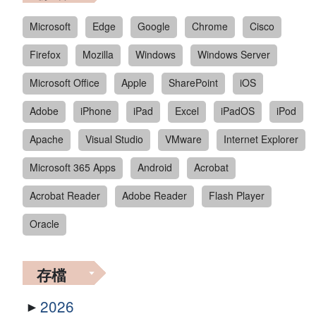
Microsoft
Edge
Google
Chrome
Cisco
Firefox
Mozilla
Windows
Windows Server
Microsoft Office
Apple
SharePoint
iOS
Adobe
iPhone
iPad
Excel
iPadOS
iPod
Apache
Visual Studio
VMware
Internet Explorer
Microsoft 365 Apps
Android
Acrobat
Acrobat Reader
Adobe Reader
Flash Player
Oracle
存檔
2026