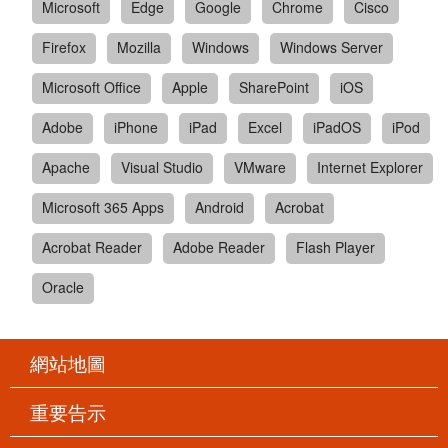
Microsoft
Edge
Google
Chrome
Cisco
Firefox
Mozilla
Windows
Windows Server
Microsoft Office
Apple
SharePoint
iOS
Adobe
iPhone
iPad
Excel
iPadOS
iPod
Apache
Visual Studio
VMware
Internet Explorer
Microsoft 365 Apps
Android
Acrobat
Acrobat Reader
Adobe Reader
Flash Player
Oracle
網站地圖
重要告示