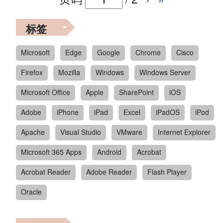
标签
Microsoft
Edge
Google
Chrome
Cisco
Firefox
Mozilla
Windows
Windows Server
Microsoft Office
Apple
SharePoint
iOS
Adobe
iPhone
iPad
Excel
iPadOS
iPod
Apache
Visual Studio
VMware
Internet Explorer
Microsoft 365 Apps
Android
Acrobat
Acrobat Reader
Adobe Reader
Flash Player
Oracle