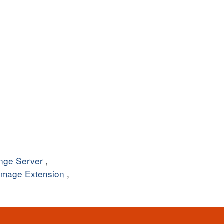
nge Server
,
Image Extension
,