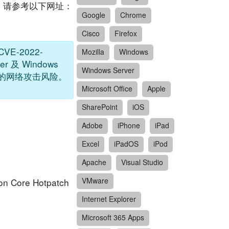
列表，请参考以下网址：
Google
Chrome
Cisco
Firefox
CVE-2022-
Mozilla
Windows
er 及 Windows
Windows Server
受到很高的网络攻击风险。
Microsoft Office
Apple
SharePoint
iOS
Adobe
iPhone
iPad
Excel
iPadOS
iPod
Apache
Visual Studio
VMware
on Core Hotpatch
Internet Explorer
Microsoft 365 Apps