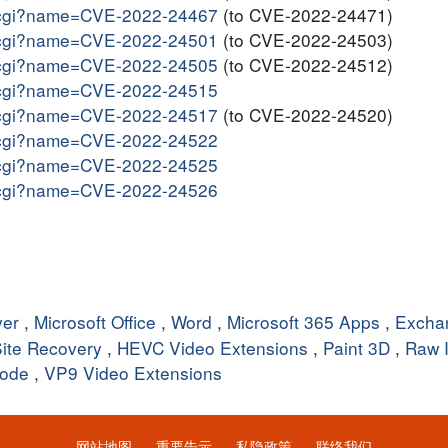
me.cgi?name=CVE-2022-24467
(to CVE-2022-24471)
me.cgi?name=CVE-2022-24501
(to CVE-2022-24503)
me.cgi?name=CVE-2022-24505
(to CVE-2022-24512)
me.cgi?name=CVE-2022-24515
me.cgi?name=CVE-2022-24517
(to CVE-2022-24520)
me.cgi?name=CVE-2022-24522
me.cgi?name=CVE-2022-24525
me.cgi?name=CVE-2022-24526
ver
,
Microsoft Office
,
Word
,
Microsoft 365 Apps
,
Excha
ite Recovery
,
HEVC Video Extensions
,
Paint 3D
,
Raw 
Code
,
VP9 Video Extensions
网站地图
重要告示
私隐政策
联络我们