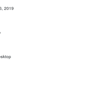
6, 2019
e
esktop