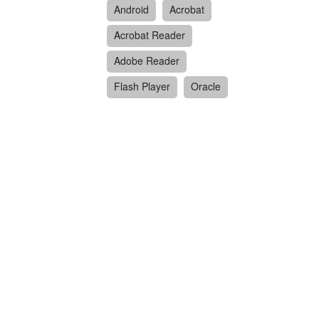
Android
Acrobat
Acrobat Reader
Adobe Reader
Flash Player
Oracle