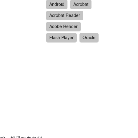
Android
Acrobat
Acrobat Reader
Adobe Reader
Flash Player
Oracle