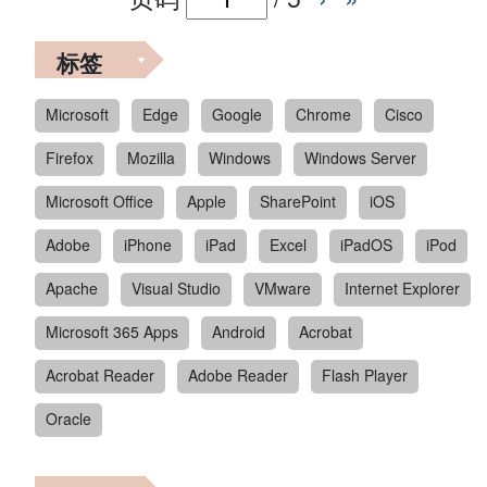
标签
Microsoft
Edge
Google
Chrome
Cisco
Firefox
Mozilla
Windows
Windows Server
Microsoft Office
Apple
SharePoint
iOS
Adobe
iPhone
iPad
Excel
iPadOS
iPod
Apache
Visual Studio
VMware
Internet Explorer
Microsoft 365 Apps
Android
Acrobat
Acrobat Reader
Adobe Reader
Flash Player
Oracle