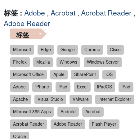
标签 :
Adobe
,
Acrobat
,
Acrobat Reader
,
Adobe Reader
标签
Microsoft
Edge
Google
Chrome
Cisco
Firefox
Mozilla
Windows
Windows Server
Microsoft Office
Apple
SharePoint
iOS
Adobe
iPhone
iPad
Excel
iPadOS
iPod
Apache
Visual Studio
VMware
Internet Explorer
Microsoft 365 Apps
Android
Acrobat
Acrobat Reader
Adobe Reader
Flash Player
Oracle