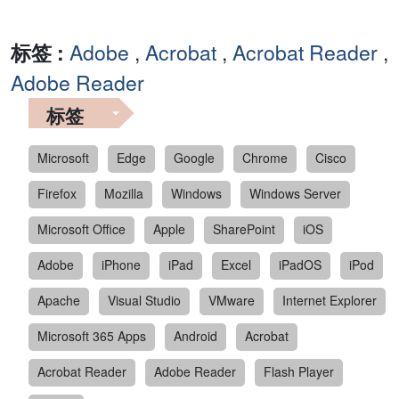
标签 :
Adobe
,
Acrobat
,
Acrobat Reader
,
Adobe Reader
标签
Microsoft
Edge
Google
Chrome
Cisco
Firefox
Mozilla
Windows
Windows Server
Microsoft Office
Apple
SharePoint
iOS
Adobe
iPhone
iPad
Excel
iPadOS
iPod
Apache
Visual Studio
VMware
Internet Explorer
Microsoft 365 Apps
Android
Acrobat
Acrobat Reader
Adobe Reader
Flash Player