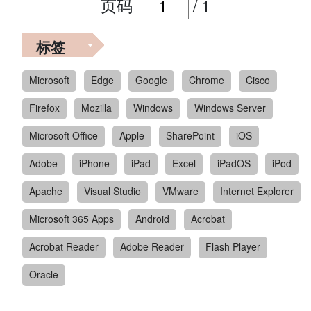
页码
/
1
标签
Microsoft
Edge
Google
Chrome
Cisco
Firefox
Mozilla
Windows
Windows Server
Microsoft Office
Apple
SharePoint
iOS
Adobe
iPhone
iPad
Excel
iPadOS
iPod
Apache
Visual Studio
VMware
Internet Explorer
Microsoft 365 Apps
Android
Acrobat
Acrobat Reader
Adobe Reader
Flash Player
Oracle