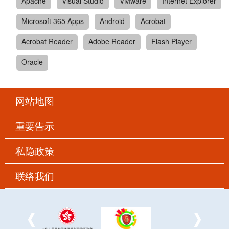
Apache
Visual Studio
VMware
Internet Explorer
Microsoft 365 Apps
Android
Acrobat
Acrobat Reader
Adobe Reader
Flash Player
Oracle
网站地图
重要告示
私隐政策
联络我们