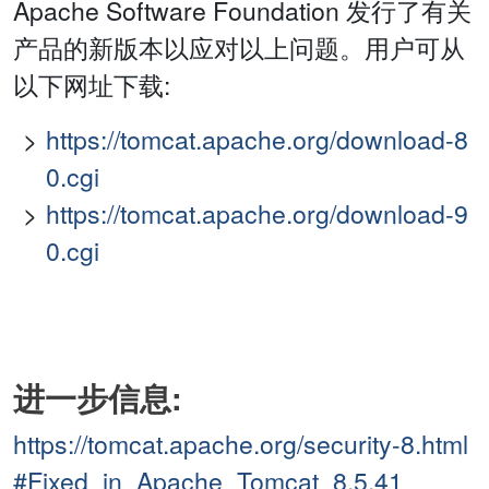
Apache Software Foundation 发行了有关
产品的新版本以应对以上问题。用户可从
以下网址下载:
https://tomcat.apache.org/download-8
0.cgi
https://tomcat.apache.org/download-9
0.cgi
进一步信息:
https://tomcat.apache.org/security-8.html
#Fixed_in_Apache_Tomcat_8.5.41