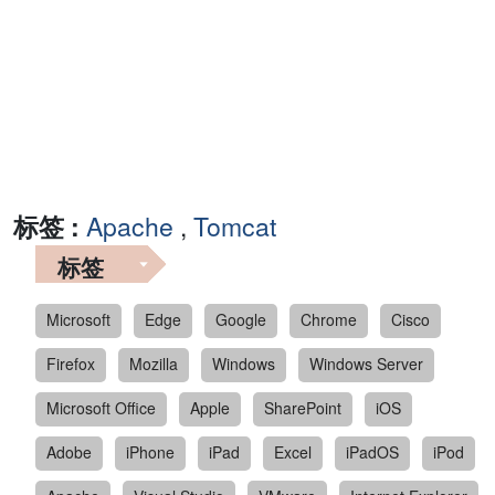
标签 :
Apache
,
Tomcat
标签
Microsoft
Edge
Google
Chrome
Cisco
Firefox
Mozilla
Windows
Windows Server
Microsoft Office
Apple
SharePoint
iOS
Adobe
iPhone
iPad
Excel
iPadOS
iPod