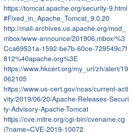
https://tomcat.apache.org/security-9.html
#Fixed_in_Apache_Tomcat_9.0.20
http://mail-archives.us.apache.org/mod_
mbox/www-announce/201906.mbox/%3
Cca69531a-1592-be7b-60ce-729549c7f
812%40apache.org%3E
https://www.hkcert.org/my_url/zh/alert/19
062105
https://www.us-cert.gov/ncas/current-acti
vity/2019/06/20/Apache-Releases-Securi
ty-Advisory-Apache-Tomcat
https://cve.mitre.org/cgi-bin/cvename.cg
i?name=CVE-2019-10072