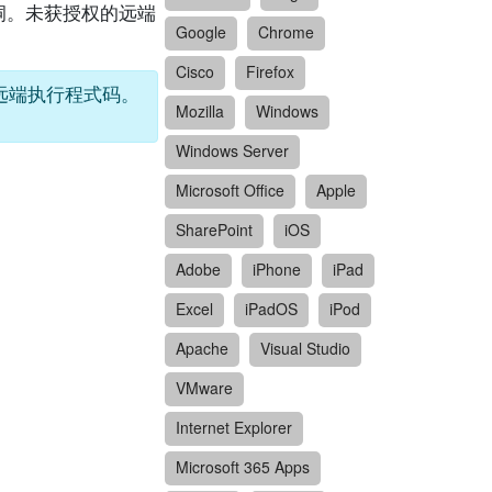
码漏洞。未获授权的远端
Google
Chrome
Cisco
Firefox
上远端执行程式码。
Mozilla
Windows
Windows Server
Microsoft Office
Apple
SharePoint
iOS
Adobe
iPhone
iPad
Excel
iPadOS
iPod
Apache
Visual Studio
VMware
Internet Explorer
Microsoft 365 Apps