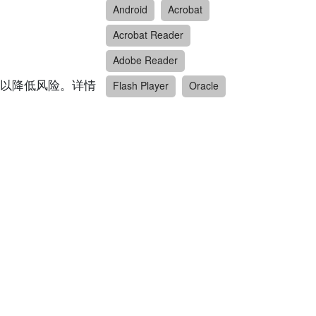
Android
Acrobat
Acrobat Reader
Adobe Reader
以降低风险。详情
Flash Player
Oracle