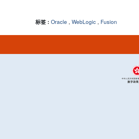
Oracle
,
WebLogic
,
Fusion
标签 :