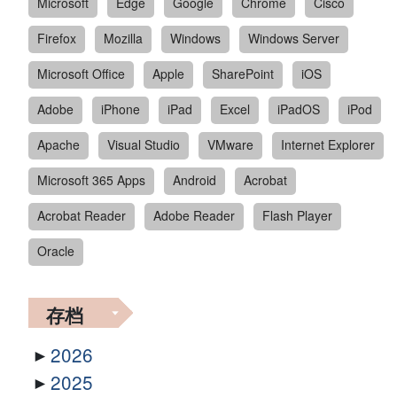
Microsoft
Edge
Google
Chrome
Cisco
Firefox
Mozilla
Windows
Windows Server
Microsoft Office
Apple
SharePoint
iOS
Adobe
iPhone
iPad
Excel
iPadOS
iPod
Apache
Visual Studio
VMware
Internet Explorer
Microsoft 365 Apps
Android
Acrobat
Acrobat Reader
Adobe Reader
Flash Player
Oracle
存档
2026
2025