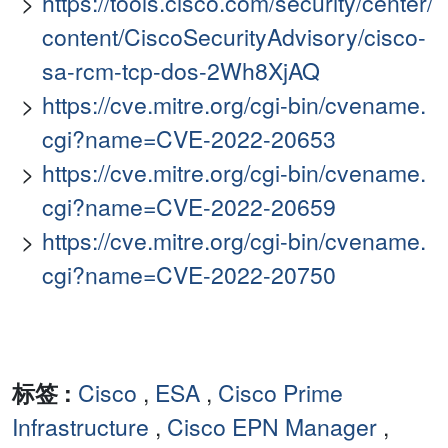
https://tools.cisco.com/security/center/
content/CiscoSecurityAdvisory/cisco-
sa-rcm-tcp-dos-2Wh8XjAQ
https://cve.mitre.org/cgi-bin/cvename.
cgi?name=CVE-2022-20653
https://cve.mitre.org/cgi-bin/cvename.
cgi?name=CVE-2022-20659
https://cve.mitre.org/cgi-bin/cvename.
cgi?name=CVE-2022-20750
标签 :
Cisco
,
ESA
,
Cisco Prime
Infrastructure
,
Cisco EPN Manager
,