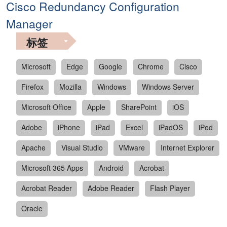
Cisco Redundancy Configuration
Manager
标签
Microsoft
Edge
Google
Chrome
Cisco
Firefox
Mozilla
Windows
Windows Server
Microsoft Office
Apple
SharePoint
iOS
Adobe
iPhone
iPad
Excel
iPadOS
iPod
Apache
Visual Studio
VMware
Internet Explorer
Microsoft 365 Apps
Android
Acrobat
Acrobat Reader
Adobe Reader
Flash Player
Oracle