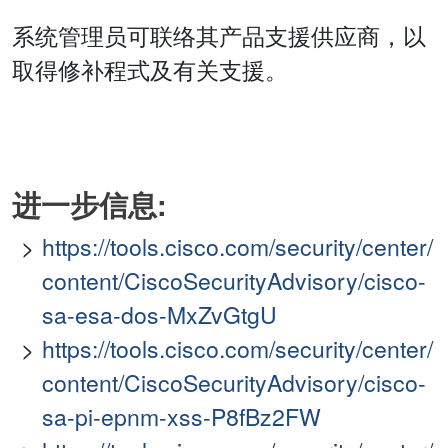
系统管理员可联络其产品支援供应商，以
取得修补程式及有关支援。
进一步信息:
https://tools.cisco.com/security/center/
content/CiscoSecurityAdvisory/cisco-
sa-esa-dos-MxZvGtgU
https://tools.cisco.com/security/center/
content/CiscoSecurityAdvisory/cisco-
sa-pi-epnm-xss-P8fBz2FW