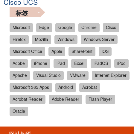
Cisco UCS
标签
Microsoft
Edge
Google
Chrome
Cisco
Firefox
Mozilla
Windows
Windows Server
Microsoft Office
Apple
SharePoint
iOS
Adobe
iPhone
iPad
Excel
iPadOS
iPod
Apache
Visual Studio
VMware
Internet Explorer
Microsoft 365 Apps
Android
Acrobat
Acrobat Reader
Adobe Reader
Flash Player
Oracle
网站地图