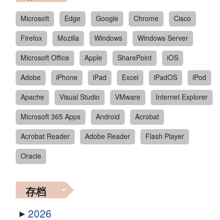
Microsoft
Edge
Google
Chrome
Cisco
Firefox
Mozilla
Windows
Windows Server
Microsoft Office
Apple
SharePoint
iOS
Adobe
iPhone
iPad
Excel
iPadOS
iPod
Apache
Visual Studio
VMware
Internet Explorer
Microsoft 365 Apps
Android
Acrobat
Acrobat Reader
Adobe Reader
Flash Player
Oracle
存档
2026