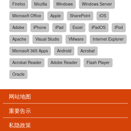
Firefox
Mozilla
Windows
Windows Server
Microsoft Office
Apple
SharePoint
iOS
Adobe
iPhone
iPad
Excel
iPadOS
iPod
Apache
Visual Studio
VMware
Internet Explorer
Microsoft 365 Apps
Android
Acrobat
Acrobat Reader
Adobe Reader
Flash Player
Oracle
网站地图
重要告示
私隐政策